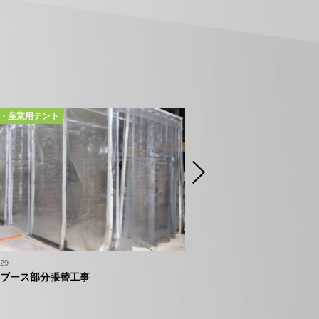
・産業用テント
ビニールカーテン
.29
2024.03.14
ブース部分張替工事
防風カーテン新設工事