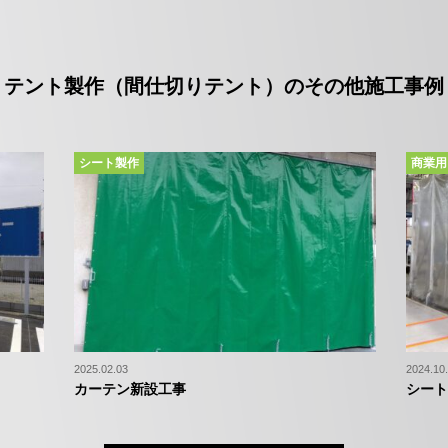
テント製作（間仕切りテント）の
その他施工事例
シート製作
商業用
2025.02.03
2024.10
カーテン新設工事
シート