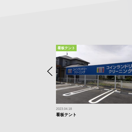
看板テント
2023.04.18
事
看板テント