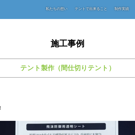
私たちの
想い
テントで
出来ること
制作
実績
施工事例
テント製作（間仕切りテント）
！